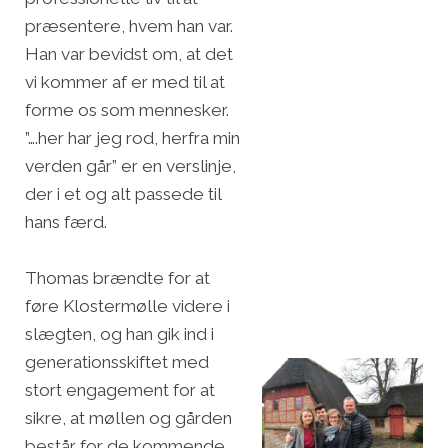
præsentere, hvem han var.
Han var bevidst om, at det
vi kommer af er med til at
forme os som mennesker.
”….her har jeg rod, herfra min
verden går” er en verslinje,
der i et og alt passede til
hans færd.
Thomas brændte for at
føre Klostermølle videre i
slægten, og han gik ind i
generationsskiftet med
stort engagement for at
sikre, at møllen og gården
består for de kommende